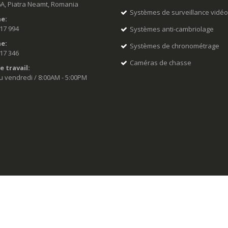
6A, Piatra Neamt, Romania
Systèmes de surveillance vidé
e:
517 994
Systèmes anti-cambriolage
e:
Systèmes de chronométrage
517 346
Caméras de chasse
e travail:
u vendredi / 8:00AM - 5:00PM