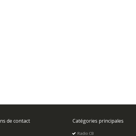
CBI CB PNI ESCORT Station CB 8024 ASQ + CB PNI S75 antenne avec aimant
Rating:
0%
79,43 €
ns de contact
Catégories principales
Radio CB