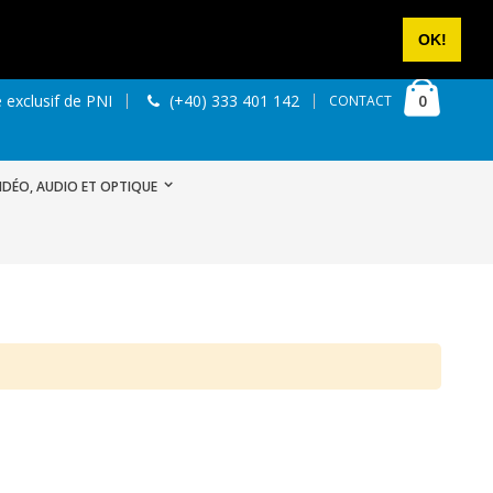
NOUS CONTACTER
SE CONNECTER
CRÉER UN COMPTE
OK!
Cart
articles
0
 exclusif de PNI
(+40) 333 401 142
CONTACT
IDÉO, AUDIO ET OPTIQUE