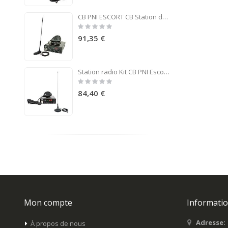
CB PNI ESCORT CB Station de radio CB 8024 ASQ 12 / 24V + CB PNI Extra 45 antenne
Rating:
0%
91,35 €
Station radio Kit CB PNI Escort HP 8001L ASQ + antenne CB PNI ML145 avec aimant 145/PL
Rating:
0%
84,40 €
Mon compte
Informatio
Adresse:
À propos de nous