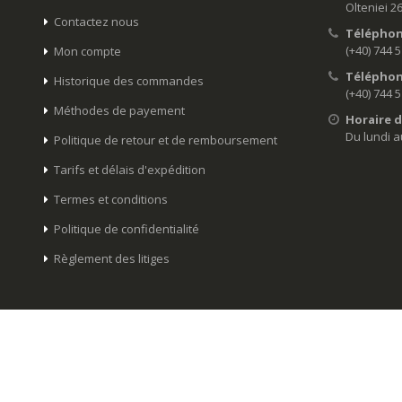
Olteniei 2
Contactez nous
Téléphon
(+40) 744 
Mon compte
Téléphon
Historique des commandes
(+40) 744 
Méthodes de payement
Horaire d
Du lundi a
Politique de retour et de remboursement
Tarifs et délais d'expédition
Termes et conditions
Politique de confidentialité
Règlement des litiges