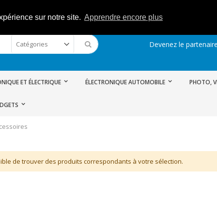
xpérience sur notre site.
Apprendre encore plus
Devenez le partenaire
Rechercher
NIQUE ET ÉLECTRIQUE
ÉLECTRONIQUE AUTOMOBILE
PHOTO, V
ADGETS
cessoires
ble de trouver des produits correspondants à votre sélection.
CBI Station de Radio CBI ESCORT CB 8024 ASQ + CB PNI ML160 Antenne avec Aimant
Rating:
0%
85,39 €