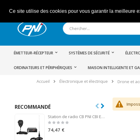
Allez
Ce site utilise des cookies pour vous garantir la meilleure e
au
contenu
Rechercher
ÉMETTEUR-RÉCEPTEUR
SYSTÈMES DE SÉCURITÉ
ÉLECTRO
ORDINATEURS ET PÉRIPHÉRIQUES
MAISON INTELLIGENTE ET G
Électronique et électrique
Accueil
Drone et ac
Impossi
RECOMMANDÉ
Station de radio CB PNI CBI Escort HP 8000L ASQ + CB PNI ML145 Antenne avec aimant 145 / PL
Rating:
0%
74,47 €