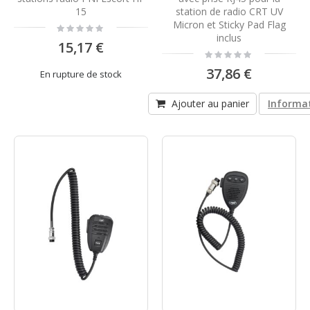
15
station de radio CRT UV
Micron et Sticky Pad Flag
Rating:
0%
inclus
15,17 €
Rating:
0%
37,86 €
En rupture de stock
Ajouter au panier
Informat