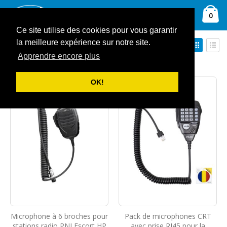
Allez
Ca
au
Rechercher
arti
0
contenu
Ce site utilise des cookies pour vous garantir
Par
Affich
la meilleure expérience sur notre site.
Trier par
ordre
en
Apprendre encore plus
Grille
Liste
décroissant
Afficher
OK!
Microphone à 6 broches pour
Pack de microphones CRT
stations radio PNI Escort HP
avec prise RJ45 pour la