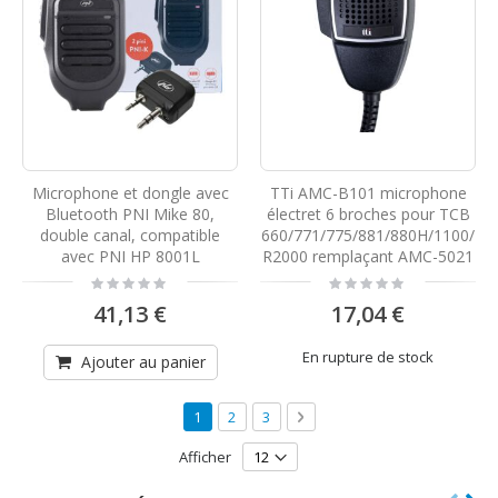
Microphone et dongle avec
TTi AMC-B101 microphone
Bluetooth PNI Mike 80,
électret 6 broches pour TCB
double canal, compatible
660/771/775/881/880H/1100/
avec PNI HP 8001L
R2000 remplaçant AMC-5021
Rating:
Rating:
0%
0%
41,13 €
17,04 €
En rupture de stock
Ajouter au panier
Page
Vous lisez actuellement la page
Page
Page
Page
Suivant
1
2
3
Afficher