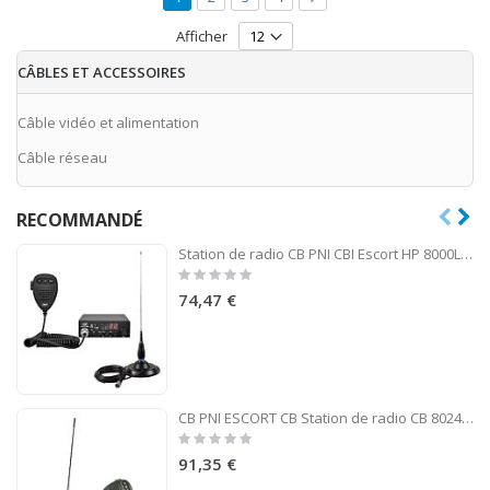
Afficher
CÂBLES ET ACCESSOIRES
Câble vidéo et alimentation
Câble réseau
RECOMMANDÉ
Station de radio CB PNI CBI Escort HP 8000L ASQ + CB PNI ML145 Antenne avec aimant 145 / PL
Rating:
0%
74,47 €
CB PNI ESCORT CB Station de radio CB 8024 ASQ 12 / 24V + CB PNI Extra 45 antenne
Rating:
0%
91,35 €