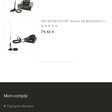
CBI CB PNI ESCORT Station CB 8024 ASQ + CB PNI S75 antenne avec aimant
Rating:
0%
79,43 €
Mon compte
À propos de nous