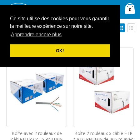
Allez
Ca
au
Rechercher
arti
0
contenu
Ce site utilise des cookies pour vous garantir
Par
Affich
la meilleure expérience sur notre site.
Trier par
ordre
en
Apprendre encore plus
Grille
Liste
décroissant
Afficher
OK!
Boîte avec 2 rouleaux de
Boîte 2 rouleaux x câble FTP
câble UTP CAT6 PNI U06
CAT6 PNI F06 de 305 m avec