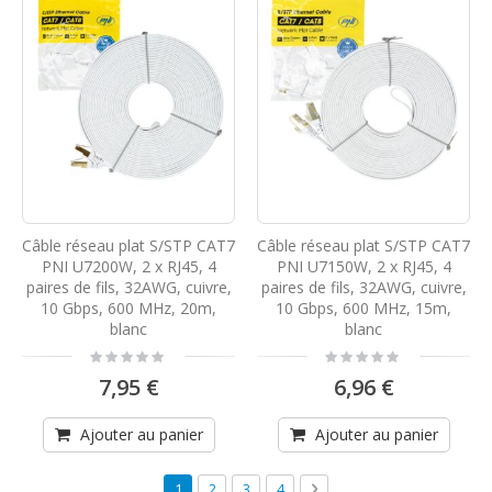
Câble réseau plat S/STP CAT7
Câble réseau plat S/STP CAT7
PNI U7200W, 2 x RJ45, 4
PNI U7150W, 2 x RJ45, 4
paires de fils, 32AWG, cuivre,
paires de fils, 32AWG, cuivre,
10 Gbps, 600 MHz, 20m,
10 Gbps, 600 MHz, 15m,
blanc
blanc
Rating:
Rating:
0%
0%
7,95 €
6,96 €
Ajouter au panier
Ajouter au panier
Page
Vous lisez actuellement la page
Page
Page
Page
Page
Suivant
1
2
3
4