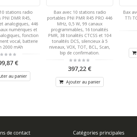
10 stations radio
Bax avec 10 stations radio
Bax av
s PNI DMR R45,
portables PNI PMR R45 PRO 446
TTi T
et analogiques, 446
MHz, 0,5 W, 99 canaux
aux numériques et
programmables, 16 tonalités
alogiques, fonction
PMR, 38 tonalités CTCSS et 104
ment vocal, batterie
tonalités DCS, silencieux à 5
on 2000 mAh
niveaux, VOX, TOT, BCL, Scan,
bip de confirmation.
ting:
%
Rating:
99,87 €
0%
397,22 €
uter au panier
Ajouter au panier
ns de contact
Catégories principales