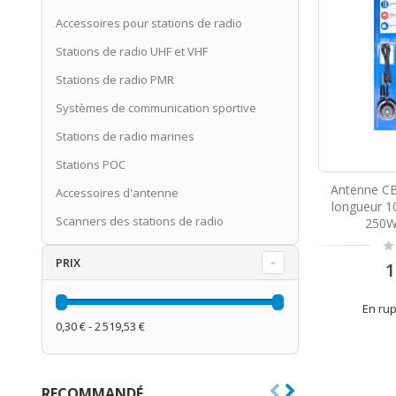
Accessoires pour stations de radio
Stations de radio UHF et VHF
Stations de radio PMR
Systèmes de communication sportive
Stations de radio marines
Stations POC
Antenne C
Accessoires d'antenne
longueur 1
Scanners des stations de radio
250W,
Ra
0
PRIX
1
En rup
0,30 € - 2 519,53 €
RECOMMANDÉ