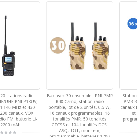
CBI Station de Radio CBI ESCORT CB 8024 ASQ + CB PNI ML160 Antenne avec Aimant
Rating:
0%
85,39 €
Station radio Kit CB PNI Escort HP 8001L ASQ + antenne CB PNI ML145 avec aimant 145/PL
Rating:
0%
84,40 €
 20 stations radio
Bax avec 30 ensembles PNI PMR
Station
HF/UHF PNI P18UV,
R40 Camo, station radio
PMR R
44-146 MHz et 430-
portable, lot de 2 unités, 0,5 W,
canaux 
200 canaux, VOX,
16 canaux programmables, 16
et
dio FM, batterie Li-
tonalités PMR, 50 tonalités
progra
 2200 mAh
CTCSS et 104 tonalités DCS,
ASQ, TOT, moniteur,
ting:
%
programmable, batteries 1200