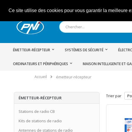
Allez
Ce site utilise des cookies pour vous garantir la meilleure e
au
contenu
Rechercher
ÉMETTEUR-RÉCEPTEUR
SYSTÈMES DE SÉCURITÉ
ÉLECTRO
ORDINATEURS ET PÉRIPHÉRIQUES
MAISON INTELLIGENTE ET G
Accueil
émetteur-récepteur
Trier par
ÉMETTEUR-RÉCEPTEUR
Stations de radio CB
Kits de stations de radio
Antennes de stations de radio