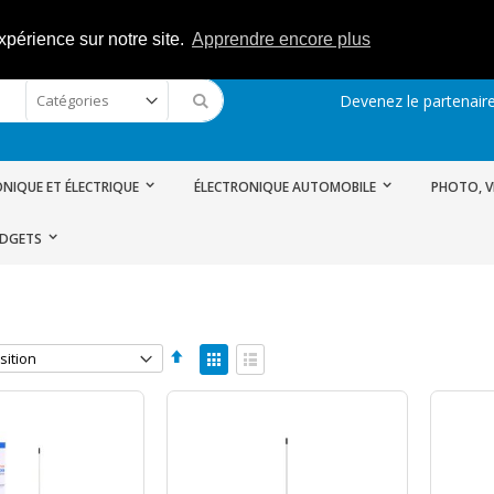
xpérience sur notre site.
Apprendre encore plus
Devenez le partenaire
Rechercher
NIQUE ET ÉLECTRIQUE
ÉLECTRONIQUE AUTOMOBILE
PHOTO, V
ADGETS
Par
Afficher
ordre
en
Grille
Liste
décroissant