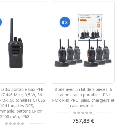
 radio portable Bax PNI
Boîte avec un kit de 8 pièces, 6
17 446 MHz, 0,5 W, 36
stations radio portables, PNI
PMR, 50 tonalités CTCSS
PMR R40 PRO, piles, chargeurs et
 104 tonalités DCS,
casques inclus
mmable, batterie Li-Ion
Rating:
0%
2200 mAh, IP68
757,83 €
Rating:
0%