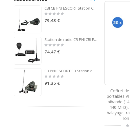
CBI CB PNI ESCORT Station CB 8024 ASQ + CB PNI S75 antenne avec aimant
Rating:
0%
79,43 €
Station de radio CB PNI CBI Escort HP 8000L ASQ + CB PNI ML145 Antenne avec aimant 145 / PL
Rating:
0%
74,47 €
CB PNI ESCORT CB Station de radio CB 8024 ASQ 12 / 24V + CB PNI Extra 45 antenne
Rating:
0%
91,35 €
Coffret de
portables V
bibande (1
440 MHz), 
balayage, ra
Ion
Ra
0