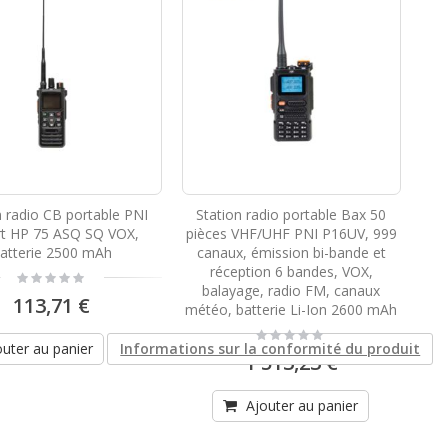
n radio CB portable PNI
Station radio portable Bax 50
rt HP 75 ASQ SQ VOX,
pièces VHF/UHF PNI P16UV, 999
atterie 2500 mAh
canaux, émission bi-bande et
réception 6 bandes, VOX,
Rating:
0%
balayage, radio FM, canaux
113,71 €
météo, batterie Li-Ion 2600 mAh
Rating:
0%
outer au panier
Informations sur la conformité du produit
1 513,23 €
Ajouter au panier