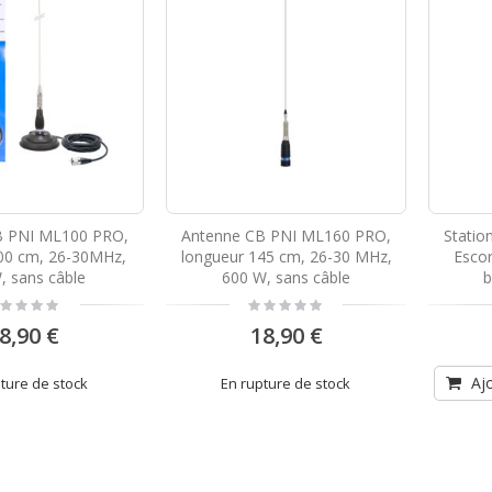
B PNI ML100 PRO,
Antenne CB PNI ML160 PRO,
Statio
00 cm, 26-30MHz,
longueur 145 cm, 26-30 MHz,
Esco
 sans câble
600 W, sans câble
b
ting:
Rating:
%
0%
8,90 €
18,90 €
Aj
ture de stock
En rupture de stock