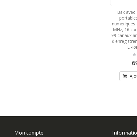
Bax avec 
portable
numériques 
MHz, 16 can
99 canaux an
d'enregistre
Li-I
Ra
0
6
Ajo
Mon compte
Informatio