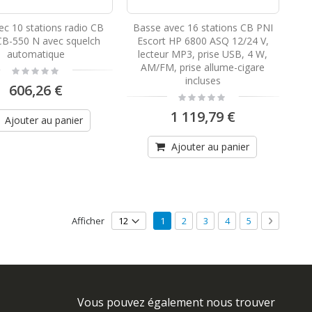
ec 10 stations radio CB
Basse avec 16 stations CB PNI
CB-550 N avec squelch
Escort HP 6800 ASQ 12/24 V,
automatique
lecteur MP3, prise USB, 4 W,
AM/FM, prise allume-cigare
Rating:
0%
incluses
606,26 €
Rating:
0%
1 119,79 €
Ajouter au panier
Ajouter au panier
Page
Vous lisez actuellement la page
Page
Page
Page
Page
Page
Suivant
Afficher
1
2
3
4
5
Vous pouvez également nous trouver