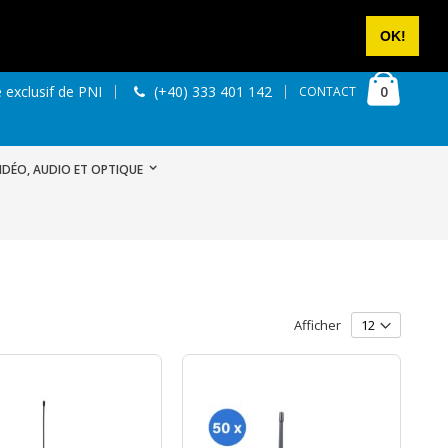
NOUS CONTACTER
SE CONNECTER
CRÉER UN COMPTE
OK!
Cart
articles
0
 exclusif de PNI
(+40) 333 401 142
CONTACT
IDÉO, AUDIO ET OPTIQUE
Afficher