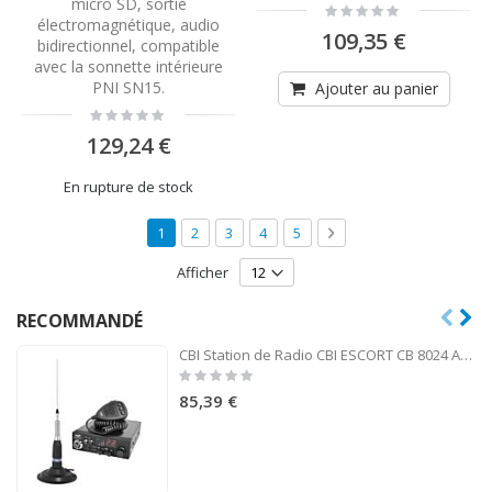
micro SD, sortie
Rating:
0%
électromagnétique, audio
109,35 €
bidirectionnel, compatible
avec la sonnette intérieure
PNI SN15.
Ajouter au panier
Rating:
0%
129,24 €
En rupture de stock
Page
Vous lisez actuellement la page
Page
Page
Page
Page
Page
Suivant
1
2
3
4
5
Afficher
RECOMMANDÉ
CBI Station de Radio CBI ESCORT CB 8024 ASQ + CB PNI ML160 Antenne avec Aimant
Rating:
0%
85,39 €