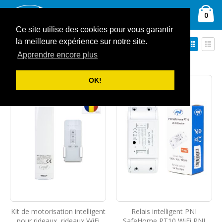
Allez
Ca
au
Rechercher
arti
0
contenu
Ce site utilise des cookies pour vous garantir
Par
Affich
la meilleure expérience sur notre site.
Trier par
ordre
en
Apprendre encore plus
Grille
Liste
décroissant
Afficher
OK!
Kit de motorisation intelligent
Relais intelligent PNI
pour rideaux, rideaux WiFi
SafeHome PT10 WiFi PNI