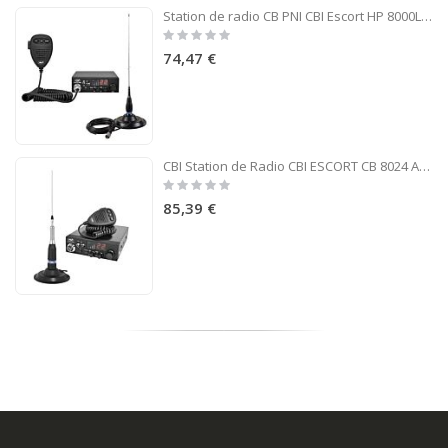
Station de radio CB PNI CBI Escort HP 8000L ASQ + CB PNI ML145 Antenne avec aimant 145 / PL
Rating:
0%
74,47 €
CBI Station de Radio CBI ESCORT CB 8024 ASQ + CB PNI ML160 Antenne avec Aimant
Rating:
0%
85,39 €