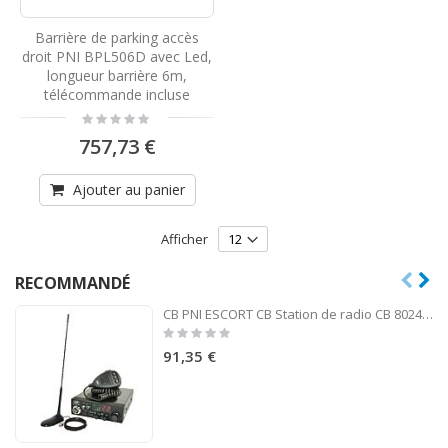
Barrière de parking accès
droit PNI BPL506D avec Led,
longueur barrière 6m,
télécommande incluse
Rating:
0%
757,73 €
Ajouter au panier
Afficher
RECOMMANDÉ
CB PNI ESCORT CB Station de radio CB 8024 ASQ 12 / 24V + CB PNI Extra 45 antenne
Rating:
0%
91,35 €