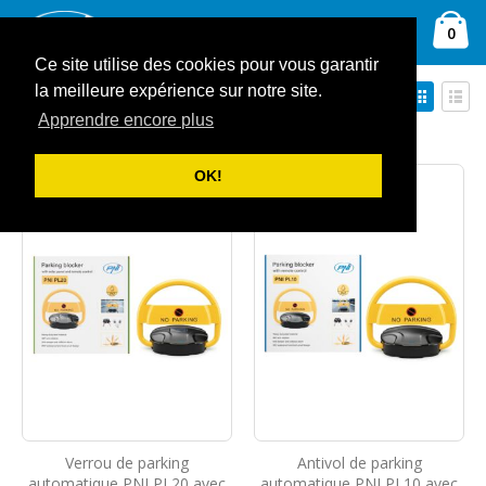
Allez
Ca
au
Rechercher
arti
0
contenu
Ce site utilise des cookies pour vous garantir
Par
Affich
la meilleure expérience sur notre site.
Trier par
ordre
en
Apprendre encore plus
Grille
Liste
décroissant
Afficher
OK!
Verrou de parking
Antivol de parking
automatique PNI PL20 avec
automatique PNI PL10 avec