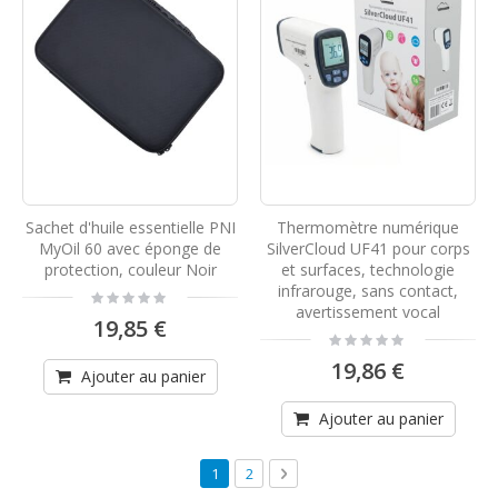
Sachet d'huile essentielle PNI
Thermomètre numérique
MyOil 60 avec éponge de
SilverCloud UF41 pour corps
protection, couleur Noir
et surfaces, technologie
infrarouge, sans contact,
Rating:
0%
avertissement vocal
19,85 €
Rating:
0%
19,86 €
Ajouter au panier
Ajouter au panier
Page
Vous lisez actuellement la page
Page
Page
Suivant
1
2