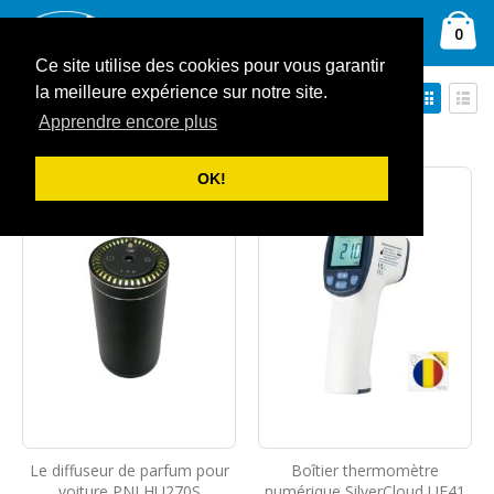
Allez
Ca
au
Rechercher
arti
0
contenu
Ce site utilise des cookies pour vous garantir
Par
Affich
la meilleure expérience sur notre site.
Trier par
ordre
en
Apprendre encore plus
Grille
Liste
décroissant
Afficher
OK!
Le diffuseur de parfum pour
Boîtier thermomètre
voiture PNI HU270S
numérique SilverCloud UF41