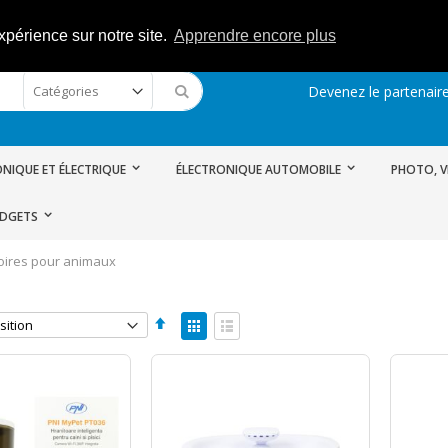
xpérience sur notre site.
Apprendre encore plus
Devenez le partenaire
Rechercher
NIQUE ET ÉLECTRIQUE
ÉLECTRONIQUE AUTOMOBILE
PHOTO, V
ADGETS
ires pour animaux
Par
Afficher
ordre
en
Grille
Liste
décroissant