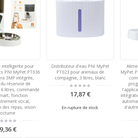
Station de radio CB PNI CBI Escort HP 8000L ASQ + CB PNI ML145 Antenne avec aimant 145 / PL
Rating:
0%
74,47 €
CBI CB PNI ESCORT Station CB 8024 ASQ + CB PNI S75 antenne avec aimant
Rating:
0%
79,43 €
intelligente pour
Distributeur d'eau PNI MyPet
Alime
ats PNI MyPet PT036
PT023 pour animaux de
MyPet P
ra 3MP intégrée,
compagnie, 3 litres, blanc
comp
 du réservoir de
prog
Rating:
0%
e 6 litres, commande
l'appli
17,87 €
mart, fonction
intégrat
strement vocal,
automat
n des repas, vision
d'autr
En rupture de stock
octurne
ting:
%
9,36 €