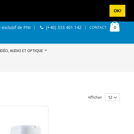
NOUS CONTACTER
SE CONNECTER
CRÉER UN COMPTE
OK!
Cart
articles
0
 exclusif de PNI
(+40) 333 401 142
CONTACT
IDÉO, AUDIO ET OPTIQUE
Afficher