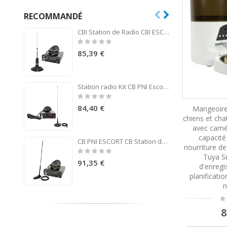
RECOMMANDÉ
CBI Station de Radio CBI ESCORT CB 8024 ASQ + CB PNI ML160 Antenne avec Aimant
Rating:
0%
85,39 €
Station radio Kit CB PNI Escort HP 8001L ASQ + antenne CB PNI ML145 avec aimant 145/PL
Rating:
0%
84,40 €
Mangeoire 
chiens et ch
avec camé
capacité
CB PNI ESCORT CB Station de radio CB 8024 ASQ 12 / 24V + CB PNI Extra 45 antenne
nourriture d
Rating:
0%
Tuya S
91,35 €
d'enregi
planificatio
n
Ra
0
8