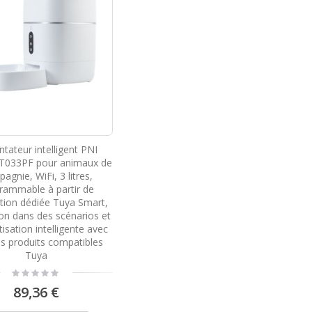
ntateur intelligent PNI
T033PF pour animaux de
agnie, WiFi, 3 litres,
rammable à partir de
cation dédiée Tuya Smart,
ion dans des scénarios et
isation intelligente avec
es produits compatibles
Tuya
Rating:
0%
89,36 €