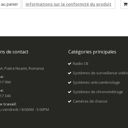
 au panier
Informations sur la conformité du produit
ns de contact
Catégories principales
Radio CB
6A, Piatra Neamt, Romania
Systèmes de surveillance vidé
e:
517 994
Systèmes anti-cambriolage
e:
Systèmes de chronométrage
517 346
Caméras de chasse
e travail:
u vendredi / 8:00AM - 5:00PM