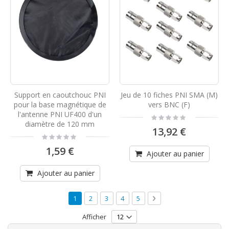
Support en caoutchouc PNI
Jeu de 10 fiches PNI SMA (M)
pour la base magnétique de
vers BNC (F)
l'antenne PNI UF400 d'un
Rating:
0%
diamètre de 120 mm
13,92 €
Rating:
0%
1,59 €
Ajouter au panier
Ajouter au panier
Page
Vous lisez actuellement la page
Page
Page
Page
Page
Page
Suivant
1
2
3
4
5
Afficher