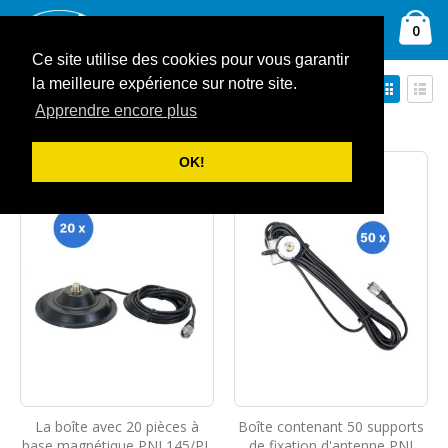
Allez
Ca
au
Rechercher
arti
0
contenu
Ce site utilise des cookies pour vous garantir
Par
Affich
la meilleure expérience sur notre site.
Trier par
ordre
en
Apprendre encore plus
Grille
Liste
décroissant
Afficher
OK!
La boîte avec 20 pièces à
Boîte contenant 50 supports
base magnétique PNI 145/PL
de fixation d'antenne PNI