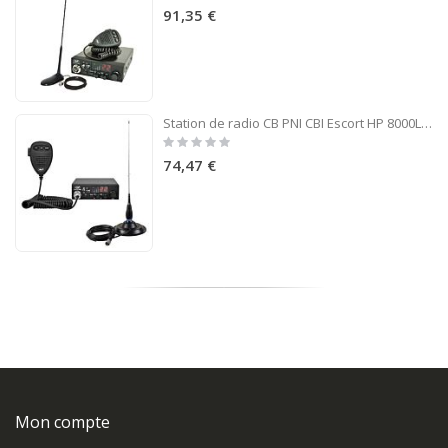
0%
91,35 €
Station de radio CB PNI CBI Escort HP 8000L ASQ + CB PNI ML145 Antenne avec aimant 145 / PL
Rating:
0%
74,47 €
Mon compte