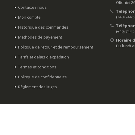
Olteniei 2
Contactez nous
Téléphon
(+40) 744 
Mon compte
Téléphon
Historique des commandes
(+40) 744 
Méthodes de payement
Horaire d
Du lundi a
Politique de retour et de remboursement
Tarifs et délais d'expédition
Termes et conditions
Politique de confidentialité
Règlement des litiges