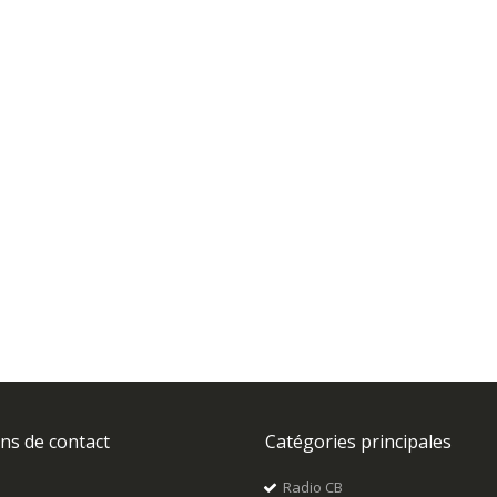
CBI CB PNI ESCORT Station CB 8024 ASQ + CB PNI S75 antenne avec aimant
Rating:
0%
79,43 €
ns de contact
Catégories principales
Radio CB