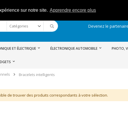
xpérience sur notre site.
Apprendre encore plus
Devenez le partenaire
Rechercher
NIQUE ET ÉLECTRIQUE
ÉLECTRONIQUE AUTOMOBILE
PHOTO, V
ADGETS
onnels
Bracelets intelligents
ble de trouver des produits correspondants à votre sélection.
Station de radio CB PNI CBI Escort HP 8000L ASQ + CB PNI ML145 Antenne avec aimant 145 / PL
Rating:
0%
74,47 €