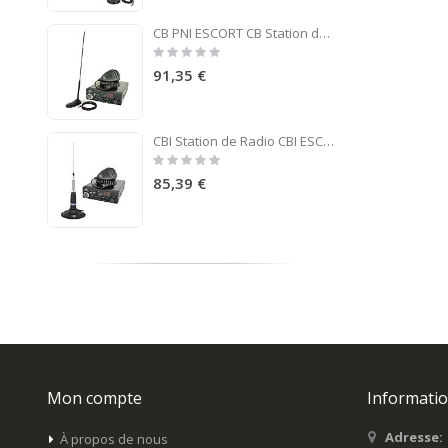
CB PNI ESCORT CB Station de radio CB 8024 ASQ 12 / 24V + CB PNI Extra 45 antenne
Rating:
0%
91,35 €
CBI Station de Radio CBI ESCORT CB 8024 ASQ + CB PNI ML160 Antenne avec Aimant
Rating:
0%
85,39 €
Mon compte
Informatio
Adresse:
À propos de nous