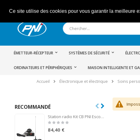
Allez
Ce site utilise des cookies pour vous garantir la meilleure e
au
contenu
Rechercher
ÉMETTEUR-RÉCEPTEUR
SYSTÈMES DE SÉCURITÉ
ÉLECTRO
ORDINATEURS ET PÉRIPHÉRIQUES
MAISON INTELLIGENTE ET G
Électronique et électrique
Soins pers
Accueil
Impossi
RECOMMANDÉ
Station radio Kit CB PNI Escort HP 8001L ASQ + antenne CB PNI ML145 avec aimant 145/PL
Rating:
0%
84,40 €