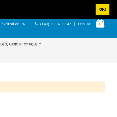
NOUS CONTACTER
SE CONNECTER
CRÉER UN COMPTE
OK!
Cart
articles
0
 exclusif de PNI
(+40) 333 401 142
CONTACT
IDÉO, AUDIO ET OPTIQUE