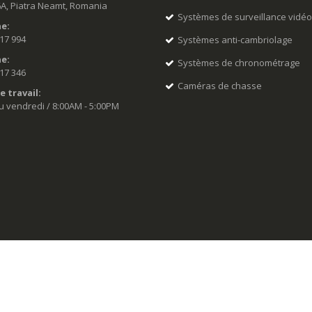
6A, Piatra Neamt, Romania
Systèmes de surveillance vidé
e:
517 994
Systèmes anti-cambriolage
e:
Systèmes de chronométrage
517 346
Caméras de chasse
e travail:
u vendredi / 8:00AM - 5:00PM